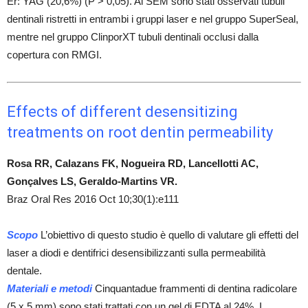
Er: YAG (20,6%) (P > 0,05). Al SEM sono stati osservati tubuli
dentinali ristretti in entrambi i gruppi laser e nel gruppo SuperSeal,
mentre nel gruppo ClinporXT tubuli dentinali occlusi dalla
copertura con RMGI.
Effects of different desensitizing
treatments on root dentin permeability
Rosa RR, Calazans FK, Nogueira RD, Lancellotti AC,
Gonçalves LS, Geraldo-Martins VR.
Braz Oral Res 2016 Oct 10;30(1):e111
Scopo
L’obiettivo di questo studio è quello di valutare gli effetti del
laser a diodi e dentifrici desensibilizzanti sulla permeabilità
dentale.
Materiali e metodi
Cinquantadue frammenti di dentina radicolare
(5 x 5 mm) sono stati trattati con un gel di EDTA al 24%. I