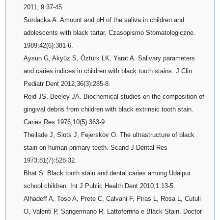
2011; 9:37-45.
Surdacka A. Amount and pH of the saliva in children and
adolescents with black tartar. Czasopismo Stomatologiczne.
1989;42(6):381-6.
Aysun G, Akyüz S, Öztürk LK, Yarat A. Salivary parameters
and caries indices in children with black tooth stains. J Clin
Pediatr Dent 2012;36(3):285-8.
Reid JS, Beeley JA. Biochemical studies on the composition of
gingival debris from children with black extrinsic tooth stain.
Caries Res 1976;10(5):363-9.
Theilade J, Slots J, Fejerskov O. The ultrastructure of black
stain on human primary teeth. Scand J Dental Res
1973;81(7):528-32.
Bhat S. Black tooth stain and dental caries among Udaipur
school children. Int J Public Health Dent 2010;1:13-5.
Alhadeff A, Toso A, Prete C, Calvani F, Piras L, Rosa L, Cutuli
O, Valenti P, Sangermano R. Lattoferrina e Black Stain. Doctor