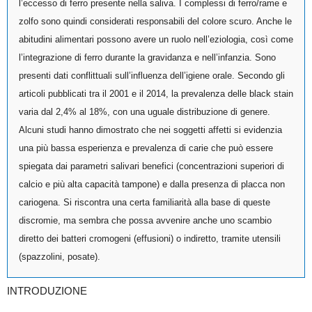
l’eccesso di ferro presente nella saliva. I complessi di ferro/rame e
zolfo sono quindi considerati responsabili del colore scuro. Anche le
abitudini alimentari possono avere un ruolo nell’eziologia, così come
l’integrazione di ferro durante la gravidanza e nell’infanzia. Sono
presenti dati conflittuali sull’influenza dell’igiene orale. Secondo gli
articoli pubblicati tra il 2001 e il 2014, la prevalenza delle black stain
varia dal 2,4% al 18%, con una uguale distribuzione di genere.
Alcuni studi hanno dimostrato che nei soggetti affetti si evidenzia
una più bassa esperienza e prevalenza di carie che può essere
spiegata dai parametri salivari benefici (concentrazioni superiori di
calcio e più alta capacità tampone) e dalla presenza di placca non
cariogena. Si riscontra una certa familiarità alla base di queste
discromie, ma sembra che possa avvenire anche uno scambio
diretto dei batteri cromogeni (effusioni) o indiretto, tramite utensili
(spazzolini, posate).
INTRODUZIONE