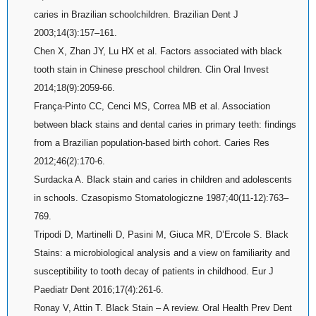
caries in Brazilian schoolchildren. Brazilian Dent J
2003;14(3):157–161.
Chen X, Zhan JY, Lu HX et al. Factors associated with black
tooth stain in Chinese preschool children. Clin Oral Invest
2014;18(9):2059-66.
França-Pinto CC, Cenci MS, Correa MB et al. Association
between black stains and dental caries in primary teeth: findings
from a Brazilian population-based birth cohort. Caries Res
2012;46(2):170-6.
Surdacka A. Black stain and caries in children and adolescents
in schools. Czasopismo Stomatologiczne 1987;40(11-12):763–
769.
Tripodi D, Martinelli D, Pasini M, Giuca MR, D’Ercole S. Black
Stains: a microbiological analysis and a view on familiarity and
susceptibility to tooth decay of patients in childhood. Eur J
Paediatr Dent 2016;17(4):261-6.
Ronay V, Attin T. Black Stain – A review. Oral Health Prev Dent