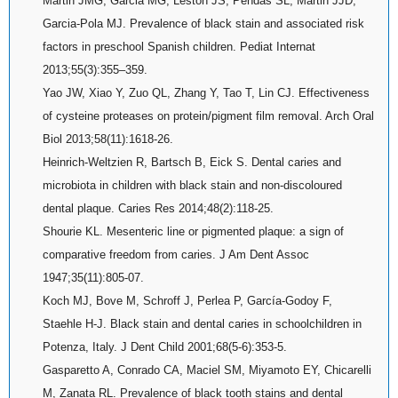
Martin JMG, Garcia MG, Leston JS, Pendas SL, Martin JJD,
Garcia-Pola MJ. Prevalence of black stain and associated risk
factors in preschool Spanish children. Pediat Internat
2013;55(3):355–359.
Yao JW, Xiao Y, Zuo QL, Zhang Y, Tao T, Lin CJ. Effectiveness
of cysteine proteases on protein/pigment film removal. Arch Oral
Biol 2013;58(11):1618-26.
Heinrich-Weltzien R, Bartsch B, Eick S. Dental caries and
microbiota in children with black stain and non-discoloured
dental plaque. Caries Res 2014;48(2):118-25.
Shourie KL. Mesenteric line or pigmented plaque: a sign of
comparative freedom from caries. J Am Dent Assoc
1947;35(11):805-07.
Koch MJ, Bove M, Schroff J, Perlea P, García-Godoy F,
Staehle H-J. Black stain and dental caries in schoolchildren in
Potenza, Italy. J Dent Child 2001;68(5-6):353-5.
Gasparetto A, Conrado CA, Maciel SM, Miyamoto EY, Chicarelli
M, Zanata RL. Prevalence of black tooth stains and dental