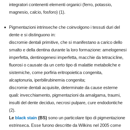
integratori contenenti elementi organici (ferro, potassio,
magnesio, calcio, fosforo) (1).
Pigmentazioni intrinseche che coinvolgono i tessuti duri del
dente e si distinguono in:
discromie dentali primitive, che si manifestano a carico dello
smalto e della dentina durante la loro formazione: amelogenesi
imperfetta, dentinogenesi imperfetta, macchie da tetracicline,
fluorosi o causate da un certo tipo di malattie metaboliche e
sistemiche, come porfiria eritropoietica congenita,
alcaptonuria, iperbilirubinemia congenita;
discromie dentali acquisite, determinate da cause esterne
quali: invecchiamento, pigmentazioni da amalgama, traumi,
insulti del dente deciduo, necrosi pulpare, cure endodontiche
(2).
Le
black stain
(BS)
sono un particolare tipo di pigmentazione
estrinseca. Esse furono descritte da Wilkins nel 2005 come