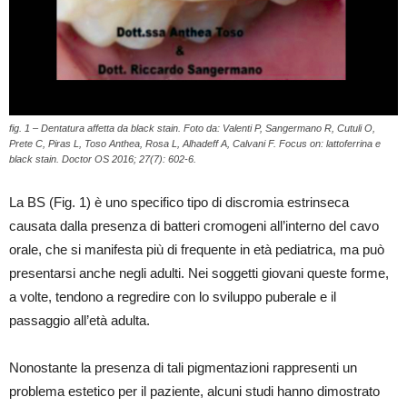
fig. 1 – Dentatura affetta da black stain. Foto da: Valenti P, Sangermano R, Cutuli O,
Prete C, Piras L, Toso Anthea, Rosa L, Alhadeff A, Calvani F. Focus on: lattoferrina e
black stain. Doctor OS 2016; 27(7): 602-6.
La BS (Fig. 1) è uno specifico tipo di discromia estrinseca
causata dalla presenza di batteri cromogeni all’interno del cavo
orale, che si manifesta più di frequente in età pediatrica, ma può
presentarsi anche negli adulti. Nei soggetti giovani queste forme,
a volte, tendono a regredire con lo sviluppo puberale e il
passaggio all’età adulta.
Nonostante la presenza di tali pigmentazioni rappresenti un
problema estetico per il paziente, alcuni studi hanno dimostrato