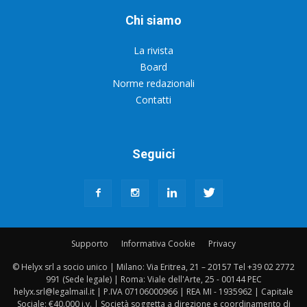
Chi siamo
La rivista
Board
Norme redazionali
Contatti
Seguici
Supporto
Informativa Cookie
Privacy
© Helyx srl a socio unico | Milano: Via Eritrea, 21 – 20157 Tel +39 02 2772
991 (Sede legale) | Roma: Viale dell'Arte, 25 - 00144 PEC
helyx.srl@legalmail.it | P.IVA 07106000966 | REA MI - 1935962 | Capitale
Sociale: €40.000 i.v. | Società soggetta a direzione e coordinamento di