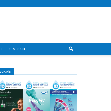
I
C. N. CSID
Edicola