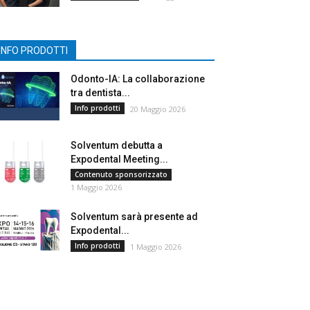
INFO PRODOTTI
Odonto-IA: La collaborazione
tra dentista...
Info prodotti
20 Maggio 2026
Solventum debutta a
Expodental Meeting...
Contenuto sponsorizzato
1 Maggio 2026
Solventum sarà presente ad
Expodental...
Info prodotti
1 Maggio 2026