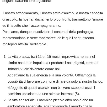
seguirli, saranno loro a guidarci.
Il nostro atteggiamento, il nostro stato d’animo, la nostra capacità
di ascolto, la nostra fiducia nei loro confronti, trasmettono l’amore
ed il rispetto che li accompagneranno.
Possiamo, dunque, suddividere i contenuti della pedagogia
montessoriana in sette macroaree, dalle quali scaturiscono
molteplici attività. Vediamole.
La vita pratica: tra i 12 e i 15 mesi, improvvisamente, nel
bimbo nasce un impulso a riprodurre i nostri gesti, cerca di
imitarci, vuole diventare come noi.
Accettiamo la sua energia e la sua volontà. Offriamogli la
possibilità di lavorare con noi e di fare da solo al nostro fianco.
«L’oggetto di questi esercizi non è il vero scopo di essi: il
bambino ubbidisce ad uno stimolo interno» (5).
La vita sensoriale: il bambino piccolo altro non è che un
esploratore sensoriale, egli comprende il mondo che lo