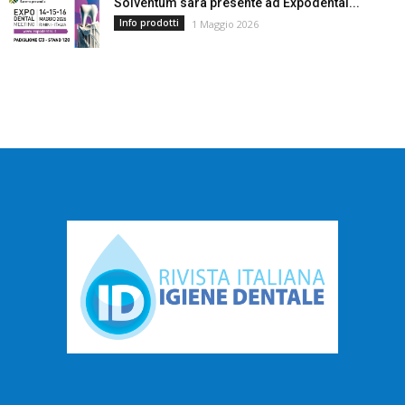
Solventum sarà presente ad Expodental...
Info prodotti
1 Maggio 2026