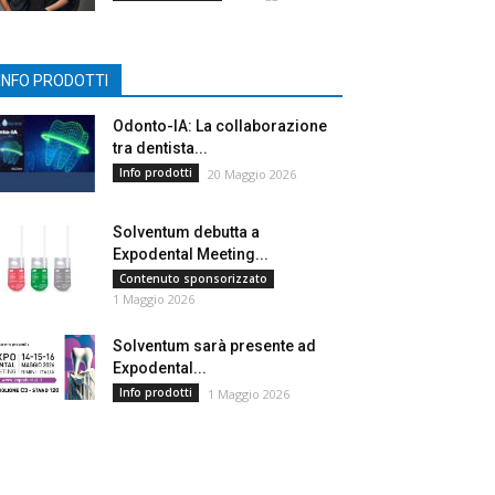
INFO PRODOTTI
Odonto-IA: La collaborazione
tra dentista...
Info prodotti
20 Maggio 2026
Solventum debutta a
Expodental Meeting...
Contenuto sponsorizzato
1 Maggio 2026
Solventum sarà presente ad
Expodental...
Info prodotti
1 Maggio 2026