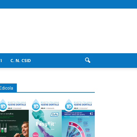
I
C. N. CSID
Edicola