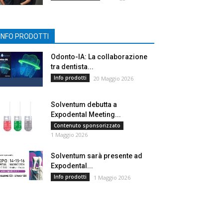
INFO PRODOTTI
Odonto-IA: La collaborazione
tra dentista...
Info prodotti
20 Maggio 2026
Solventum debutta a
Expodental Meeting...
Contenuto sponsorizzato
1 Maggio 2026
Solventum sarà presente ad
Expodental...
Info prodotti
1 Maggio 2026