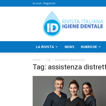
Accedi / Registrati
Rivista
Italiana
Igiene
Dentale
LA RIVISTA
NEWS
RUBRICHE
Home
Tag
Assistenza distrettuale
Tag: assistenza distret