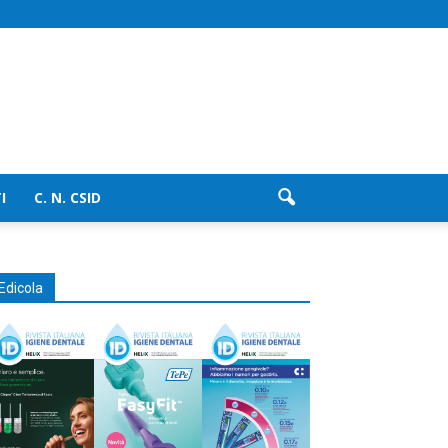
I
C. N. CSID
Edicola