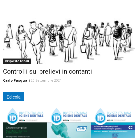
Risposte fiscali
Controlli sui prelievi in contanti
Carlo Pasquali
20 Settembre 2021
Edicola