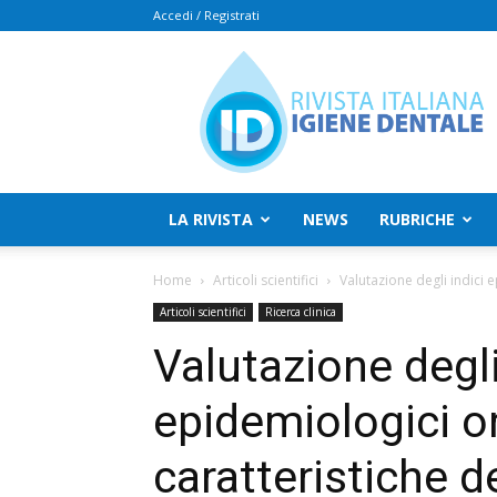
Accedi / Registrati
Rivista
Italiana
Igiene
Dentale
LA RIVISTA
NEWS
RUBRICHE
Home
Articoli scientifici
Valutazione degli indici e
Articoli scientifici
Ricerca clinica
Valutazione degli
epidemiologici ora
caratteristiche de