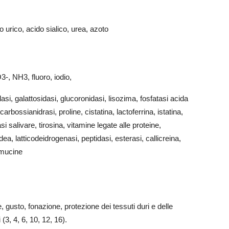
do urico, acido sialico, urea, azoto
, NH3, fluoro, iodio,
asi, galattosidasi, glucoronidasi, lisozima, fosfatasi acida
 carbossianidrasi, proline, cistatina, lactoferrina, istatina,
i salivare, tirosina, vitamine legate alle proteine,
ea, latticodeidrogenasi, peptidasi, esterasi, callicreina,
comucine
e, gusto, fonazione, protezione dei tessuti duri e delle
3, 4, 6, 10, 12, 16).