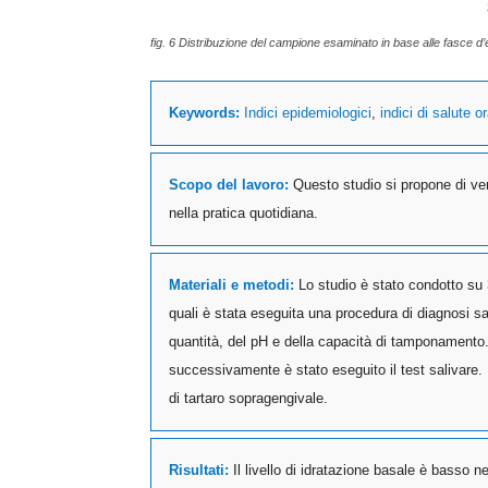
fig. 6 Distribuzione del campione esaminato in base alle fasce d’
Keywords:
Indici epidemiologici
,
indici di salute o
Scopo del lavoro:
Questo studio si propone di ver
nella pratica quotidiana.
Materiali e metodi:
Lo studio è stato condotto su 
quali è stata eseguita una procedura di diagnosi sal
quantità, del pH e della capacità di tamponamento
successivamente è stato eseguito il test salivare. In
di tartaro sopragengivale.
Risultati:
Il livello di idratazione basale è basso