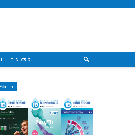
I
C. N. CSID
Edicola