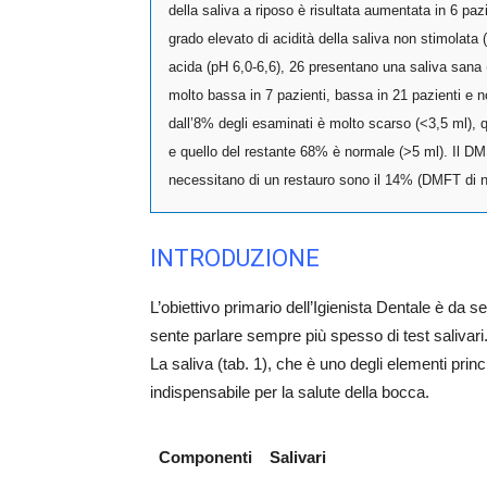
della saliva a riposo è risultata aumentata in 6 pa
grado elevato di acidità della saliva non stimolat
acida (pH 6,0-6,6), 26 presentano una saliva sana 
molto bassa in 7 pazienti, bassa in 21 pazienti e no
dall’8% degli esaminati è molto scarso (<3,5 ml), q
e quello del restante 68% è normale (>5 ml). Il DM
necessitano di un restauro sono il 14% (DMFT di n
INTRODUZIONE
L’obiettivo primario dell’Igienista Dentale è da s
sente parlare sempre più spesso di test salivari
La saliva (tab. 1), che è uno degli elementi princi
indispensabile per la salute della bocca.
Componenti
Salivari