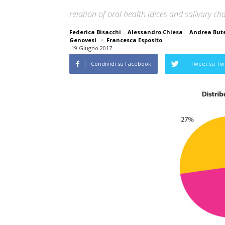
relation of oral health idices and salivary cha
Federica Bisacchi
,
Alessandro Chiesa
,
Andrea But
Genovesi
e
Francesca Esposito
19 Giugno 2017
Condividi su Facebook
Tweet su Twi