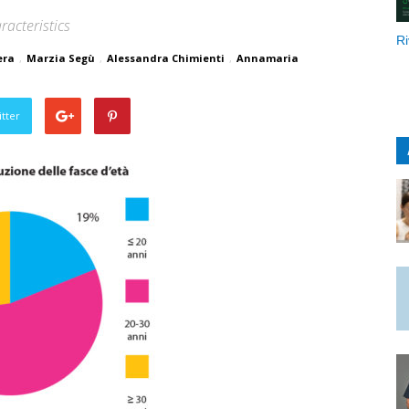
racteristics
Ri
era
,
Marzia Segù
,
Alessandra Chimienti
,
Annamaria
tter