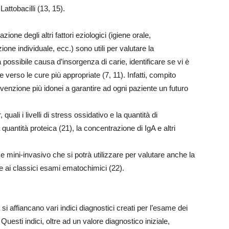
ttobacilli (13, 15).
zione degli altri fattori eziologici (igiene orale,
one individuale, ecc.) sono utili per valutare la
 possibile causa d’insorgenza di carie, identificare se vi è
e verso le cure più appropriate (7, 11). Infatti, compito
revenzione più idonei a garantire ad ogni paziente un futuro
ali i livelli di stress ossidativo e la quantità di
la quantità proteica (21), la concentrazione di IgA e altri
 e mini-invasivo che si potrà utilizzare per valutare anche la
e ai classici esami ematochimici (22).
 si affiancano vari indici diagnostici creati per l’esame dei
Questi indici, oltre ad un valore diagnostico iniziale,