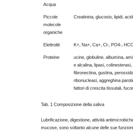
Acqua
Piccole
Creatinina, glucosio, lipidi, aci
molecole
organiche
Elettroliti
K+, Na+, Ca+, Cl-, PO4-, HCO3-
Proteine
ucine, globuline, albumina, amil
e alcalina, lipasi, colinesterasi,
fibronectina, gustina, perossidas
ribonucleasi, aggreghina parotid
fattori di crescita tissutali, fu
Tab. 1 Composizione della saliva
Lubrificazione, digestione, attività antimicrobich
mucose, sono soltanto alcune delle sue funzioni (