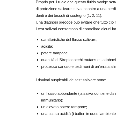
Proprio per il ruolo che questo fluido svolge sot
di protezione salivare, si va incontro a una perdi
denti e dei tessuti di sostegno (1, 2, 11).
Una diagnosi precoce può evitare che tutto ciò no
I test salivari consentono di controllare alcuni i
caratteristiche del flusso salivare;
acidità;
potere tampone;
quantità di Streptococchi mutans e Lattobacil
processo carioso e testimoni di un’errata ali
I risultati auspicabili del test salivare sono:
un flusso abbondante (la saliva contiene disi
immunitario);
un elevato potere tampone;
una bassa acidità (i batteri in quest’ambient