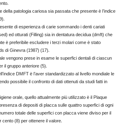
ento.
ione della patologia cariosa sia passata che presente è l’indice
9).
esente di esperienza di carie sommando i denti cariati
) ed otturati (Filling) sia in dentatura decidua (dmft) che
 è preferibile escludere i terzi molari come è stato
s di Ginevra (1987) (17).
ale vengono prese in esame le superfici dentali di ciascun
r il gruppo anteriore (5).
ell’indice DMFT è l’aver standardizzato al livello mondiale le
do possibile il confronto di dati ottenuti da studi fatti in
 igiene orale, quello attualmente più utilizzato è il Plaque
esenza di depositi di placca sulle quattro superfici di ogni
 numero totale delle superfici con placca viene diviso per il
 cento (8) per ottenere il valore.