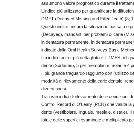
assumono valore prognostico durante il trattam
L’indice più utilizzato per quantificare la diffus
DMFT (Decayed Missing and Filled Teeth) (8; 1
Questo indice misura la situazione passata e pr
(Decayed), mancanti per problemi di carie (Missed
in dentatura permanente. In dentatura permanente
indicato dalla Oral Health Surveys Basic Method
Un indice ancor più dettagliato è il DMFS nel qu
dente (Surfaces), 5 per premolari e molari e 4 pe
Il più grande traguardo raggiunto con l’utilizzo d
modalità di rilevamento della carie dentale, renden
diversi paesi.
Tra i vari indici di rilevamento delle condizioni di
Control Record di O’Leary (PCR) che valuta la pr
dente (vestibolare, linguale, mesiale, distale). Il
totale delle superfici esaminate e moltiplicato per