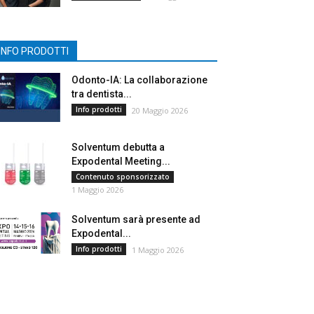
INFO PRODOTTI
Odonto-IA: La collaborazione
tra dentista...
Info prodotti
20 Maggio 2026
Solventum debutta a
Expodental Meeting...
Contenuto sponsorizzato
1 Maggio 2026
Solventum sarà presente ad
Expodental...
Info prodotti
1 Maggio 2026