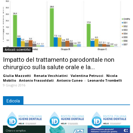
Articoli scientifici
Impatto del trattamento parodontale non
chirurgico sulla salute orale e la...
Giulia Mazzotti
,
Renata Vecchiatini
,
Valentina Petrucci
,
Nicola
Mobilio
,
Antonio Frassoldati
,
Antonio Cuneo
e
Leonardo Trombelli
9 Giugno 2016
Edicola