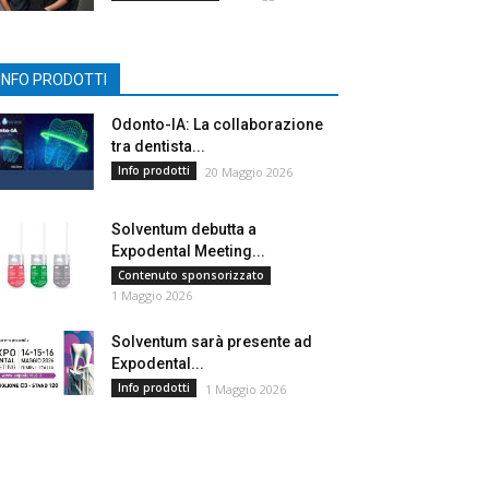
INFO PRODOTTI
Odonto-IA: La collaborazione
tra dentista...
Info prodotti
20 Maggio 2026
Solventum debutta a
Expodental Meeting...
Contenuto sponsorizzato
1 Maggio 2026
Solventum sarà presente ad
Expodental...
Info prodotti
1 Maggio 2026