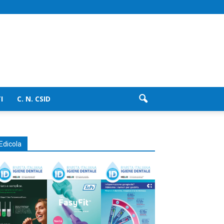
I
C. N. CSID
Edicola