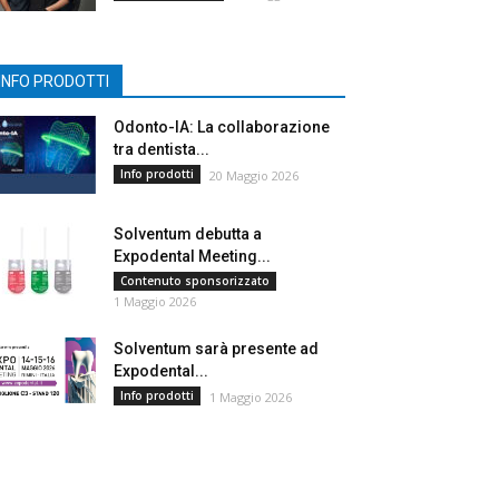
INFO PRODOTTI
Odonto-IA: La collaborazione
tra dentista...
Info prodotti
20 Maggio 2026
Solventum debutta a
Expodental Meeting...
Contenuto sponsorizzato
1 Maggio 2026
Solventum sarà presente ad
Expodental...
Info prodotti
1 Maggio 2026