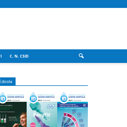
I
C. N. CSID
Edicola