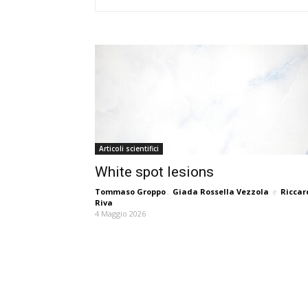
Articoli scientifici
White spot lesions
Tommaso Groppo
,
Giada Rossella Vezzola
e
Riccar
Riva
4 Maggio 2026