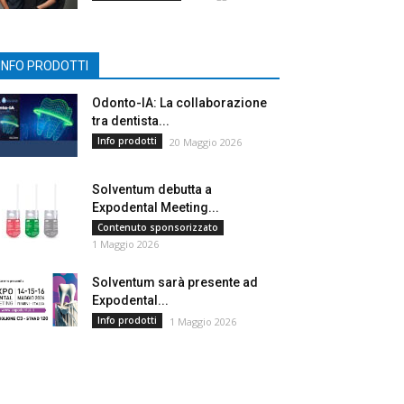
INFO PRODOTTI
Odonto-IA: La collaborazione
tra dentista...
Info prodotti
20 Maggio 2026
Solventum debutta a
Expodental Meeting...
Contenuto sponsorizzato
1 Maggio 2026
Solventum sarà presente ad
Expodental...
Info prodotti
1 Maggio 2026