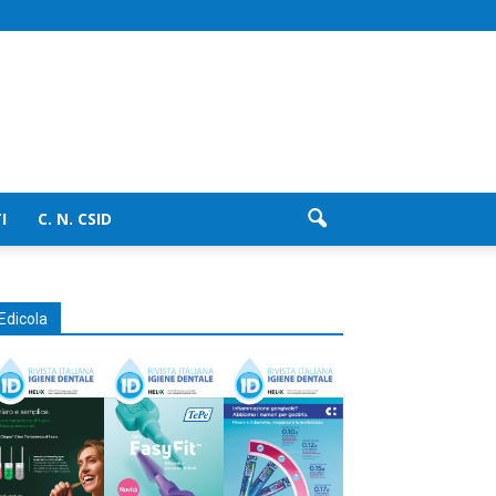
I
C. N. CSID
Edicola