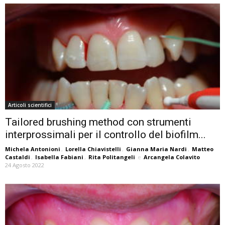
Articoli scientifici
Tailored brushing method con strumenti
interprossimali per il controllo del biofilm...
Michela Antonioni
,
Lorella Chiavistelli
,
Gianna Maria Nardi
,
Matteo
Castaldi
,
Isabella Fabiani
,
Rita Politangeli
e
Arcangela Colavito
24 Agosto 2022