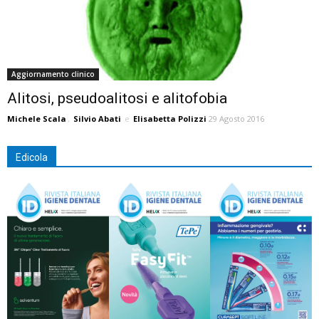
Aggiornamento clinico
Alitosi, pseudoalitosi e alitofobia
Michele Scala
,
Silvio Abati
e
Elisabetta Polizzi
29 Agosto 2016
Edicola