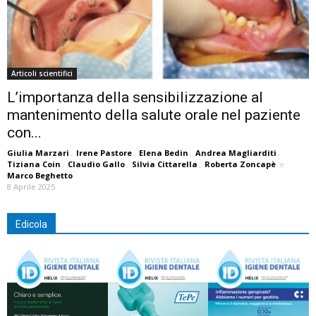
Articoli scientifici
L’importanza della sensibilizzazione al
mantenimento della salute orale nel paziente
con...
Giulia Marzari
,
Irene Pastore
,
Elena Bedin
,
Andrea Magliarditi
,
Tiziana Coin
,
Claudio Gallo
,
Silvia Cittarella
,
Roberta Zoncapè
e
Marco Beghetto
8 Aprile 2025
Edicola