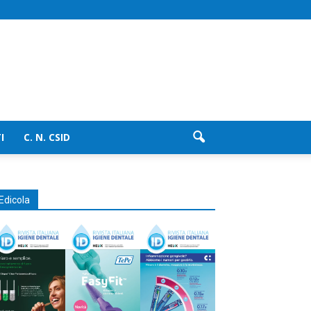
I
C. N. CSID
Edicola