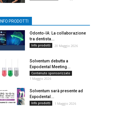
INFO PRODOTTI
Odonto-IA: La collaborazione
tra dentista...
Info prodotti
20 Maggio 2026
Solventum debutta a
Expodental Meeting...
Contenuto sponsorizzato
1 Maggio 2026
Solventum sarà presente ad
Expodental...
Info prodotti
1 Maggio 2026