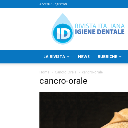
Accedi / Registrati
Rivista
Italiana
Igiene
Dentale
LA RIVISTA
NEWS
RUBRICHE
Home
Cancro Orale
cancro-orale
cancro-orale