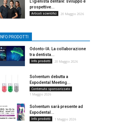
L’igienista dentale: sviluppo e
prospettive...
Articoli scientifici
20 Maggio 2026
INFO PRODOTTI
Odonto-IA: La collaborazione
tra dentista...
Info prodotti
20 Maggio 2026
Solventum debutta a
Expodental Meeting...
Contenuto sponsorizzato
1 Maggio 2026
Solventum sarà presente ad
Expodental...
Info prodotti
1 Maggio 2026