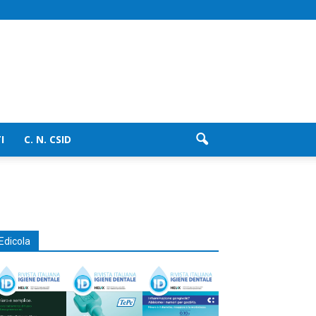
I
C. N. CSID
Edicola