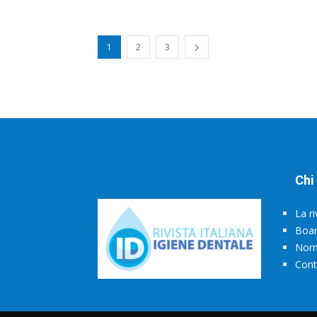
1
2
3
Chi
La ri
Boa
Norm
Cont