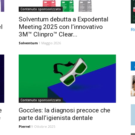
Contenuto sponsorizzato
Solventum debutta a Expodental
l
Meeting 2025 con l’innovativo
Ri
3M™ Clinpro™ Clear...
Solventum
1 Maggio 2026
Contenuto sponsorizzato
e
Goccles: la diagnosi precoce che
e
parte dall’igienista dentale
Pierrel
9 Ottobre 2025