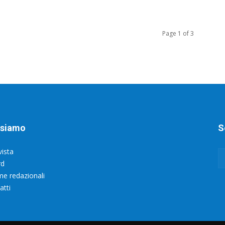
Page 1 of 3
 siamo
S
vista
rd
e redazionali
atti