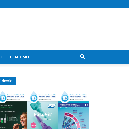
I
C. N. CSID
Edicola