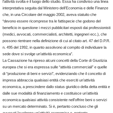
l’attività svolta e il luogo dello studio. Essa ha condiviso una linea
interpretativa seguita dal Ministero dell’Economia e delle Finanze
che, in una Circolare del maggio 2002, aveva statuito che
“devono essere ricomprese tra le fattispecie che godono del
beneficio in questione i mezzi pubblicitari esposti dai professionisti
(medici, avvocati, commercialisti, architetti, ingegneri ecc.), che
possono rientrare nella definizione di cui al citato art. 47 del D.P.R.
n. 495 del 1992, in quanto assolvono al compito di individuare la
sede dove si svolge un’attività economica”.
La Cassazione ha ripreso alcuni concetti della Corte di Giustizia
europea che si era espressa sulle “attività commerciali” e quelle
di “produzione di beni e servizi”, evidenziando che il concetto di
impresa abbraccia qualsiasi entità che eserciti un’attività
economica, a prescindere dallo status giuridico della detta entità e
dalle sue modalità di finanziamento e costituisce un’attività
economica qualsiasi attività consistente nell’offrire beni o servizi
su un mercato determinato. Si è, pertanto concluso che gli
avvocati “svolgono un’attività economica e, pertanto,