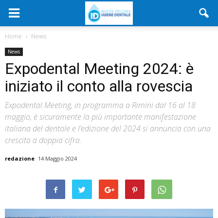
Home
News
News
Expodental Meeting 2024: è
iniziato il conto alla rovescia
Expodental Meeting, in programma a Rimini dal 16 al 18
maggio, è sicuramente la più importante manifestazione
italiana del dentale e l’edizione del 2024 si annuncia con una
crescita a doppia cifra.
redazione
14 Maggio 2024