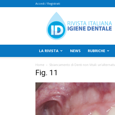
Accedi / Registrati
Rivista
Italiana
Igiene
Dentale
LA RIVISTA
NEWS
RUBRICHE
Home
Sbiancamento di Denti non Vitali: un’alternativ
Fig. 11