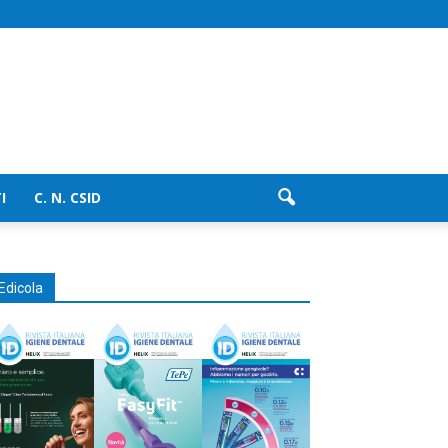
I
C. N. CSID
Edicola