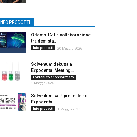
INFO PRODOTTI
Odonto-IA: La collaborazione
tra dentista...
Info prodotti
20 Maggio 2026
Solventum debutta a
Expodental Meeting...
Contenuto sponsorizzato
1 Maggio 2026
Solventum sarà presente ad
Expodental...
Info prodotti
1 Maggio 2026