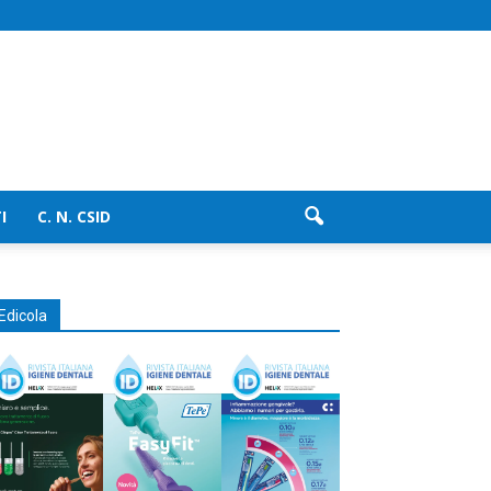
I
C. N. CSID
Edicola