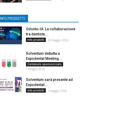
INFO PRODOTTI
Odonto-IA: La collaborazione
tra dentista...
Info prodotti
20 Maggio 2026
Solventum debutta a
Expodental Meeting...
Contenuto sponsorizzato
1 Maggio 2026
Solventum sarà presente ad
Expodental...
Info prodotti
1 Maggio 2026