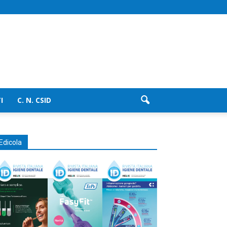
I
C. N. CSID
Edicola