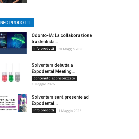
INFO PRODOTTI
Odonto-IA: La collaborazione
tra dentista...
Info prodotti
20 Maggio 2026
Solventum debutta a
Expodental Meeting...
Contenuto sponsorizzato
1 Maggio 2026
Solventum sarà presente ad
Expodental...
Info prodotti
1 Maggio 2026