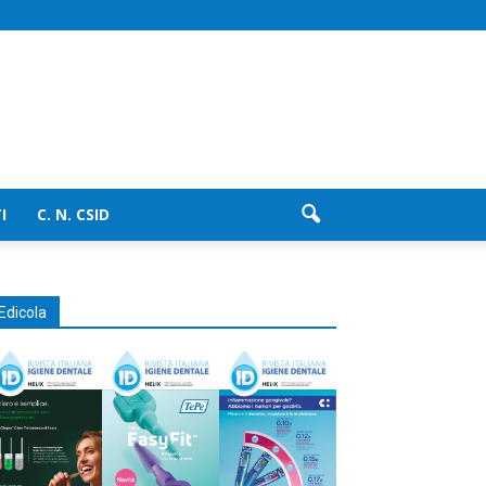
I
C. N. CSID
Edicola