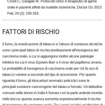
Crosti C, Gangale M. Protocolli clinici e terapeutici di igiene
orale in pazienti affetti da malattie sistemiche. Doctor Os 2013
Feb; 24 (2): 150-163.
FATTORI DI RISCHIO
Il fumo, la masticazione di tabacco e l’abuso di sostanze alcoliche
sono i principali fattori di rischio predisponenti all’insorgenza del
carcinoma orale, a cui si aggiungono inoltre alcune patologie
infettive tra cui il virus Epstein-Barr e il virus del papilloma umano.
Le probabilità di insorgenza di carcinoma orale per chi fa uso di
tabacco variano a seconda del tipo di assunzione. Per quanto
riguarda il fumo, gli idrocarburi aromatici policiclici sono le
principali sostanze cancerogene del tabacco fumato. Un’abitudine
comune nelle donne in India è fumare con la parte ardente inserita
nella bocca: questa usanza aumenta esponenzialmente il rischio
di insorgenza di carcinoma orale. Tra i paesi asiatici un’altro tipo di