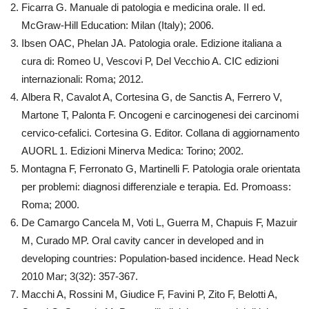
Ficarra G. Manuale di patologia e medicina orale. II ed.
McGraw-Hill Education: Milan (Italy); 2006.
Ibsen OAC, Phelan JA. Patologia orale. Edizione italiana a
cura di: Romeo U, Vescovi P, Del Vecchio A. CIC edizioni
internazionali: Roma; 2012.
Albera R, Cavalot A, Cortesina G, de Sanctis A, Ferrero V,
Martone T, Palonta F. Oncogeni e carcinogenesi dei carcinomi
cervico-cefalici. Cortesina G. Editor. Collana di aggiornamento
AUORL 1. Edizioni Minerva Medica: Torino; 2002.
Montagna F, Ferronato G, Martinelli F. Patologia orale orientata
per problemi: diagnosi differenziale e terapia. Ed. Promoass:
Roma; 2000.
De Camargo Cancela M, Voti L, Guerra M, Chapuis F, Mazuir
M, Curado MP. Oral cavity cancer in developed and in
developing countries: Population-based incidence. Head Neck
2010 Mar; 3(32): 357-367.
Macchi A, Rossini M, Giudice F, Favini P, Zito F, Belotti A,