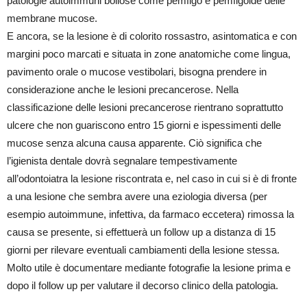
patologie autoimmuni bollose come pemfigo e pemfigoide delle
membrane mucose.
E ancora, se la lesione è di colorito rossastro, asintomatica e con
margini poco marcati e situata in zone anatomiche come lingua,
pavimento orale o mucose vestibolari, bisogna prendere in
considerazione anche le lesioni precancerose. Nella
classificazione delle lesioni precancerose rientrano soprattutto
ulcere che non guariscono entro 15 giorni e ispessimenti delle
mucose senza alcuna causa apparente. Ciò significa che
l’igienista dentale dovrà segnalare tempestivamente
all’odontoiatra la lesione riscontrata e, nel caso in cui si è di fronte
a una lesione che sembra avere una eziologia diversa (per
esempio autoimmune, infettiva, da farmaco eccetera) rimossa la
causa se presente, si effettuerà un follow up a distanza di 15
giorni per rilevare eventuali cambiamenti della lesione stessa.
Molto utile è documentare mediante fotografie la lesione prima e
dopo il follow up per valutare il decorso clinico della patologia.