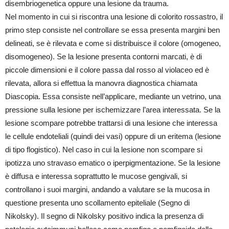
disembriogenetica oppure una lesione da trauma.
Nel momento in cui si riscontra una lesione di colorito rossastro, il
primo step consiste nel controllare se essa presenta margini ben
delineati, se è rilevata e come si distribuisce il colore (omogeneo,
disomogeneo). Se la lesione presenta contorni marcati, è di
piccole dimensioni e il colore passa dal rosso al violaceo ed è
rilevata, allora si effettua la manovra diagnostica chiamata
Diascopia. Essa consiste nell’applicare, mediante un vetrino, una
pressione sulla lesione per ischemizzare l’area interessata. Se la
lesione scompare potrebbe trattarsi di una lesione che interessa
le cellule endoteliali (quindi dei vasi) oppure di un eritema (lesione
di tipo flogistico). Nel caso in cui la lesione non scompare si
ipotizza uno stravaso ematico o iperpigmentazione. Se la lesione
è diffusa e interessa soprattutto le mucose gengivali, si
controllano i suoi margini, andando a valutare se la mucosa in
questione presenta uno scollamento epiteliale (Segno di
Nikolsky). Il segno di Nikolsky positivo indica la presenza di