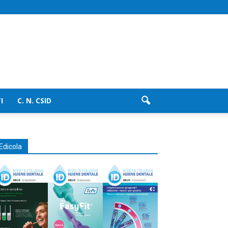
I
C. N. CSID
Edicola