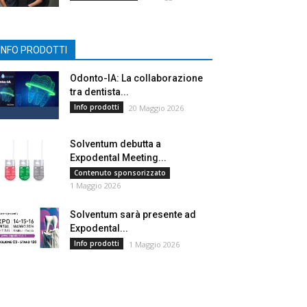
INFO PRODOTTI
Odonto-IA: La collaborazione
tra dentista...
Info prodotti
20 Maggio 2026
Solventum debutta a
Expodental Meeting...
Contenuto sponsorizzato
1 Maggio 2026
Solventum sarà presente ad
Expodental...
Info prodotti
1 Maggio 2026