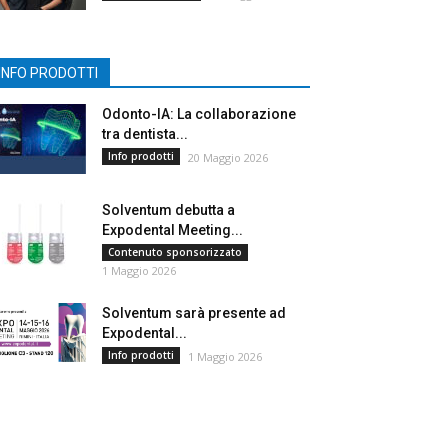
INFO PRODOTTI
Odonto-IA: La collaborazione
tra dentista...
Info prodotti
20 Maggio 2026
Solventum debutta a
Expodental Meeting...
Contenuto sponsorizzato
1 Maggio 2026
Solventum sarà presente ad
Expodental...
Info prodotti
1 Maggio 2026