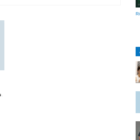
Ri
i
,