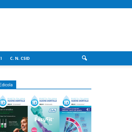
I
C. N. CSID
Edicola