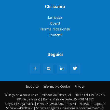
Chi siamo
La rivista
Board
Norme redazionali
Contatti
Seguici
Supporto
Informativa Cookie
Privacy
© Helyx srl a socio unico | Milano: Via Eritrea, 21 – 20157 Tel +39 02 2772
991 (Sede legale) | Roma: Viale dell'Arte, 25 - 00144 PEC
helyx.srl@legalmail.it | P.IVA 07106000966 | REA MI - 1935962 | Capitale
Sociale: €40.000 i.v. | Società soggetta a direzione e coordinamento di