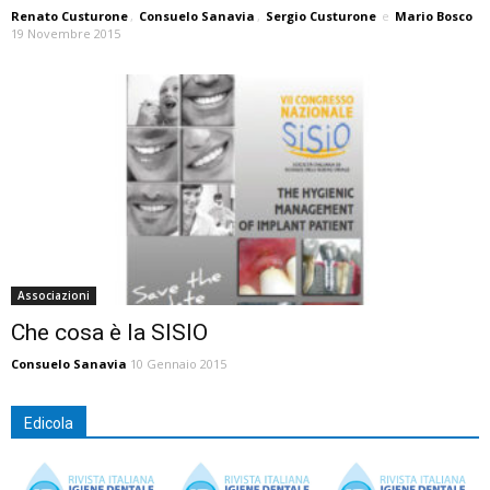
Renato Custurone
,
Consuelo Sanavia
,
Sergio Custurone
e
Mario Bosco
19 Novembre 2015
Associazioni
Che cosa è la SISIO
Consuelo Sanavia
10 Gennaio 2015
Edicola