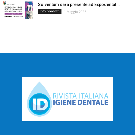
Solventum sarà presente ad Expodental...
Info prodotti
1 Maggio 2026