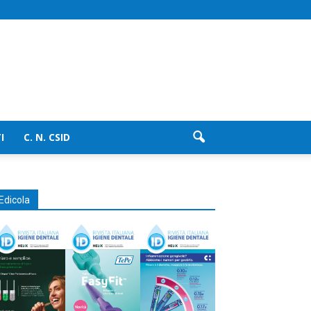
I
C. N. CSID
Edicola