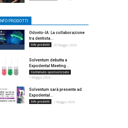
INFO PRODOTTI
Odonto-IA: La collaborazione
tra dentista...
Info prodotti
20 Maggio 2026
Solventum debutta a
Expodental Meeting...
Contenuto sponsorizzato
1 Maggio 2026
Solventum sarà presente ad
Expodental...
Info prodotti
1 Maggio 2026