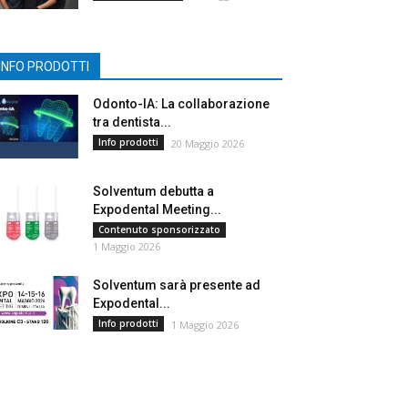
INFO PRODOTTI
Odonto-IA: La collaborazione
tra dentista...
Info prodotti
20 Maggio 2026
Solventum debutta a
Expodental Meeting...
Contenuto sponsorizzato
1 Maggio 2026
Solventum sarà presente ad
Expodental...
Info prodotti
1 Maggio 2026