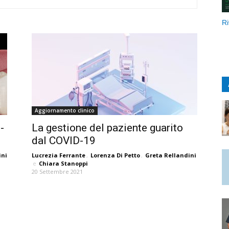
Ri
Aggiornamento clinico
-
La gestione del paziente guarito
dal COVID-19
ini
Lucrezia Ferrante
,
Lorenza Di Petto
,
Greta Rellandini
e
Chiara Stanoppi
20 Settembre 2021