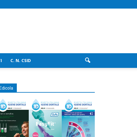
I
C. N. CSID
Edicola