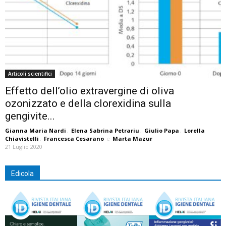
Articoli scientifici
Effetto dell’olio extravergine di oliva
ozonizzato e della clorexidina sulla
gengivite...
Gianna Maria Nardi
,
Elena Sabrina Petrariu
,
Giulio Papa
,
Lorella
Chiavistelli
,
Francesca Cesarano
e
Marta Mazur
21 Luglio 2020
Edicola