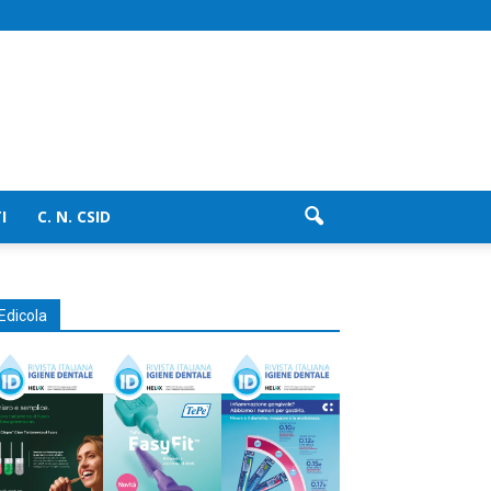
I
C. N. CSID
Edicola