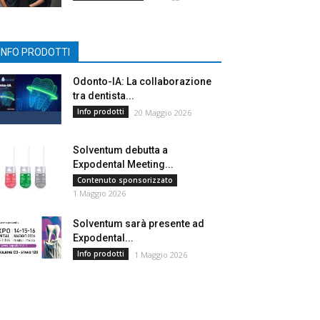
INFO PRODOTTI
Odonto-IA: La collaborazione
tra dentista...
Info prodotti
20 Maggio 2026
Solventum debutta a
Expodental Meeting...
Contenuto sponsorizzato
1 Maggio 2026
Solventum sarà presente ad
Expodental...
Info prodotti
1 Maggio 2026