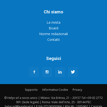
Chi siamo
La rivista
Board
Norme redazionali
Contatti
Seguici
Supporto
Informativa Cookie
Privacy
© Helyx srl a socio unico | Milano: Via Eritrea, 21 – 20157 Tel +39 02 2772
991 (Sede legale) | Roma: Viale dell'Arte, 25 - 00144 PEC
helyx.srl@legalmail.it | P.IVA 07106000966 | REA MI - 1935962 | Capitale