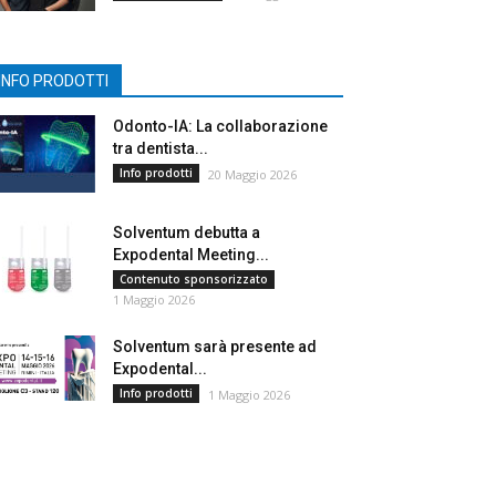
INFO PRODOTTI
Odonto-IA: La collaborazione
tra dentista...
Info prodotti
20 Maggio 2026
Solventum debutta a
Expodental Meeting...
Contenuto sponsorizzato
1 Maggio 2026
Solventum sarà presente ad
Expodental...
Info prodotti
1 Maggio 2026