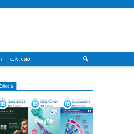
I
C. N. CSID
Edicola