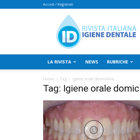
Accedi / Registrati
Rivista
Italiana
Igiene
Dentale
LA RIVISTA
NEWS
RUBRICHE
Home
Tag
Igiene orale domiciliare
Tag: Igiene orale domici