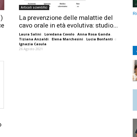
Articoli scientifici
Ri
)
La prevenzione delle malattie del
ce
cavo orale in età evolutiva: studio...
Laura Salini
,
Loredana Covolo
,
Anna Rosa Ganda
,
Tiziana Anzaldi
,
Elena Marchesini
,
Lucia Bonfanti
e
Ignazia Casula
26 Agosto 2021
o