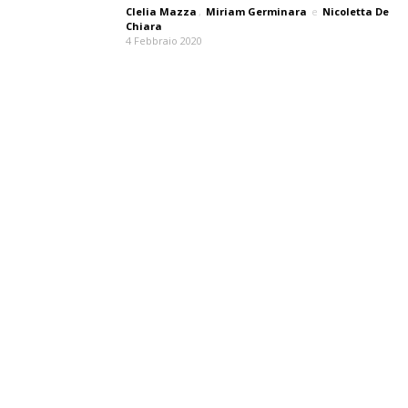
Clelia Mazza
,
Miriam Germinara
e
Nicoletta De
Chiara
4 Febbraio 2020