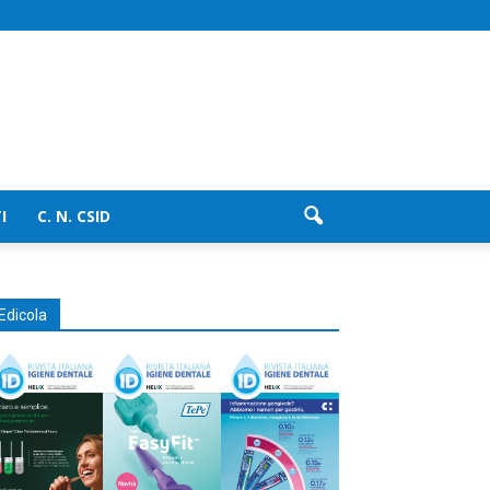
I
C. N. CSID
Edicola