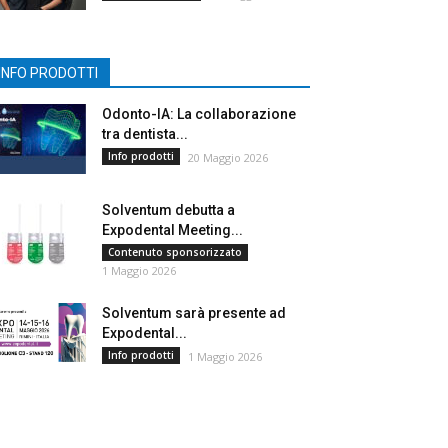
INFO PRODOTTI
Odonto-IA: La collaborazione
tra dentista...
Info prodotti
20 Maggio 2026
Solventum debutta a
Expodental Meeting...
Contenuto sponsorizzato
1 Maggio 2026
Solventum sarà presente ad
Expodental...
Info prodotti
1 Maggio 2026