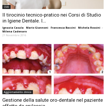
CSID
Il tirocinio tecnico-pratico nei Corsi di Studio
in Igiene Dentale. I...
Ignazia Casula
,
Mario Giannoni
,
Francesca Baccini
,
Michela Rossini
e
Milena Cadenaro
21 Novembre 2016
Aggiornamento clinico
Gestione della salute oro-dentale nel paziente
affetto da epilessia