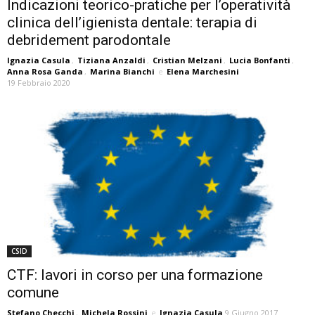
Indicazioni teorico-pratiche per l’operatività
clinica dell’igienista dentale: terapia di
debridement parodontale
Ignazia Casula
,
Tiziana Anzaldi
,
Cristian Melzani
,
Lucia Bonfanti
,
Anna Rosa Ganda
,
Marina Bianchi
e
Elena Marchesini
19 Febbraio 2020
CSID
CTF: lavori in corso per una formazione
comune
Stefano Checchi
,
Michela Rossini
e
Ignazia Casula
9 Giugno 2017