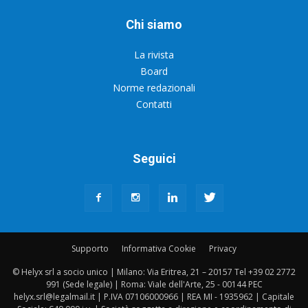
Chi siamo
La rivista
Board
Norme redazionali
Contatti
Seguici
Supporto
Informativa Cookie
Privacy
© Helyx srl a socio unico | Milano: Via Eritrea, 21 – 20157 Tel +39 02 2772
991 (Sede legale) | Roma: Viale dell'Arte, 25 - 00144 PEC
helyx.srl@legalmail.it | P.IVA 07106000966 | REA MI - 1935962 | Capitale