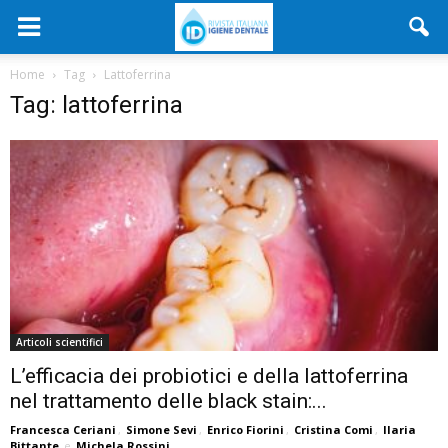
Home
Tag
Lattoferrina
Tag: lattoferrina
Articoli scientifici
L’efficacia dei probiotici e della lattoferrina
nel trattamento delle black stain:...
Francesca Ceriani
,
Simone Sevi
,
Enrico Fiorini
,
Cristina Comi
,
Ilaria
Bittante
e
Michela Rossini