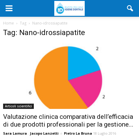
Home
Tag
Nano-idrossiapatite
Tag: Nano-idrossiapatite
Articoli scientifici
Valutazione clinica comparativa dell’efficacia
di due prodotti professionali per la gestione...
Sara Lamura
,
Jacopo Lanzetti
e
Pietro La Bruna
18 Luglio 2016