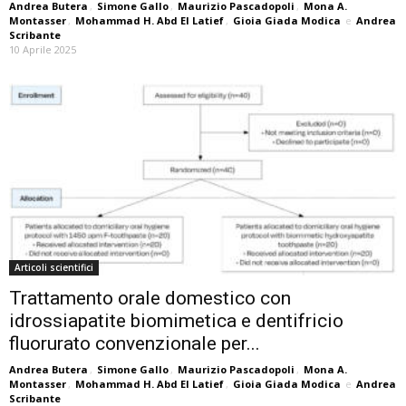
Andrea Butera
,
Simone Gallo
,
Maurizio Pascadopoli
,
Mona A.
Montasser
,
Mohammad H. Abd El Latief
,
Gioia Giada Modica
e
Andrea
Scribante
10 Aprile 2025
Articoli scientifici
Trattamento orale domestico con
idrossiapatite biomimetica e dentifricio
fluorurato convenzionale per...
Andrea Butera
,
Simone Gallo
,
Maurizio Pascadopoli
,
Mona A.
Montasser
,
Mohammad H. Abd El Latief
,
Gioia Giada Modica
e
Andrea
Scribante