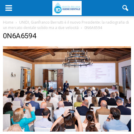
Home
UNIDI, Gianfranco Berrutti è il nuovo Presidente: la radiografia di
un mercato dentale solido ma a due velocità
0N6A6594
0N6A6594