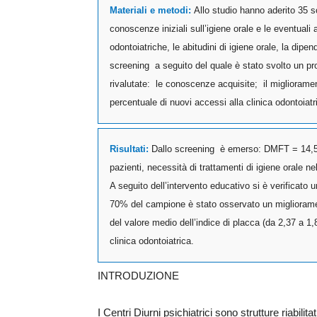
Materiali e metodi:
Allo studio hanno aderito 35 s
conoscenze iniziali sull’igiene orale e le eventuali
odontoiatriche, le abitudini di igiene orale, la di
screening a seguito del quale è stato svolto un p
rivalutate: le conoscenze acquisite; il miglioramento
percentuale di nuovi accessi alla clinica odontoiatr
Risultati:
Dallo screening è emerso: DMFT = 14,55
pazienti, necessità di trattamenti di igiene orale nell
A seguito dell’intervento educativo si è verificato
70% del campione è stato osservato un migliorame
del valore medio dell’indice di placca (da 2,37 a 1
clinica odontoiatrica.
INTRODUZIONE
I Centri Diurni psichiatrici sono strutture riabili