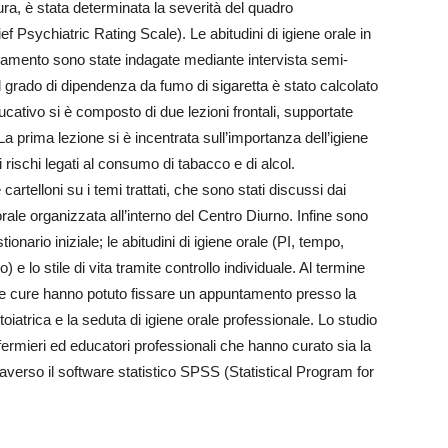
tura, è stata determinata la severità del quadro
f Psychiatric Rating Scale). Le abitudini di igiene orale in
lamento sono state indagate mediante intervista semi-
l grado di dipendenza da fumo di sigaretta è stato calcolato
cativo si è composto di due lezioni frontali, supportate
. La prima lezione si è incentrata sull’importanza dell’igiene
 rischi legati al consumo di tabacco e di alcol.
rtelloni su i temi trattati, che sono stati discussi dai
orale organizzata all’interno del Centro Diurno. Infine sono
ionario iniziale; le abitudini di igiene orale (PI, tempo,
e lo stile di vita tramite controllo individuale. Al termine
e le cure hanno potuto fissare un appuntamento presso la
ontoiatrica e la seduta di igiene orale professionale. Lo studio
 infermieri ed educatori professionali che hanno curato sia la
traverso il software statistico SPSS (Statistical Program for