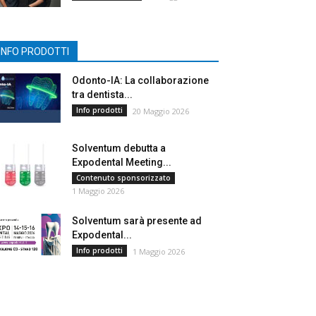
INFO PRODOTTI
Odonto-IA: La collaborazione
tra dentista...
Info prodotti
20 Maggio 2026
Solventum debutta a
Expodental Meeting...
Contenuto sponsorizzato
1 Maggio 2026
Solventum sarà presente ad
Expodental...
Info prodotti
1 Maggio 2026