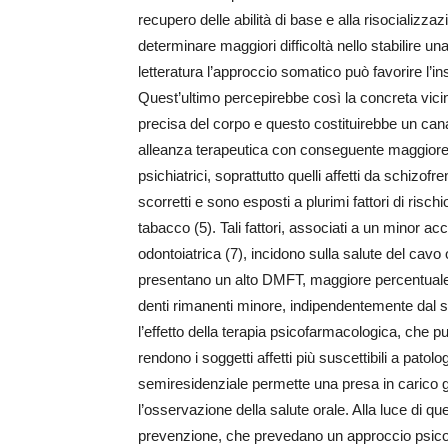
recupero delle abilità di base e alla risocializza
determinare maggiori difficoltà nello stabilire u
letteratura l’approccio somatico può favorire l’in
Quest’ultimo percepirebbe così la concreta vici
precisa del corpo e questo costituirebbe un cana
alleanza terapeutica con conseguente maggiore a
psichiatrici, soprattutto quelli affetti da schizof
scorretti e sono esposti a plurimi fattori di risc
tabacco (5). Tali fattori, associati a un minor a
odontoiatrica (7), incidono sulla salute del cavo or
presentano un alto DMFT, maggiore percentuale 
denti rimanenti minore, indipendentemente dal ses
l’effetto della terapia psicofarmacologica, che pu
rendono i soggetti affetti più suscettibili a patolo
semiresidenziale permette una presa in carico gl
l’osservazione della salute orale. Alla luce di que
prevenzione, che prevedano un approccio psico-