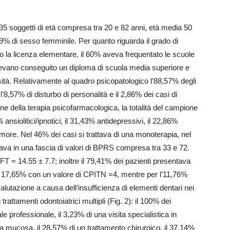
da 35 soggetti di età compresa tra 20 e 82 anni, età media 50
29% di sesso femminile. Per quanto riguarda il grado di
o la licenza elementare, il 60% aveva frequentato le scuole
 avevano conseguito un diploma di scuola media superiore e
sità. Relativamente al quadro psicopatologico l’88,57% degli
l’8,57% di disturbo di personalità e il 2,86% dei casi di
e della terapia psicofarmacologica, la totalità del campione
ansiolitici/ipnotici, il 31,43% antidepressivi, il 22,86%
’umore. Nel 46% dei casi si trattava di una monoterapia, nel
ocava in una fascia di valori di BPRS compresa tra 33 e 72.
 = 14.55 ± 7.7; inoltre il 79,41% dei pazienti presentava
 il 17,65% con un valore di CPITN =4, mentre per l’11,76%
valutazione a causa dell’insufficienza di elementi dentari nei
trattamenti odontoiatrici multipli (Fig. 2): il 100% dei
le professionale, il 3,23% di una visita specialistica in
lla mucosa, il 28,57% di un trattamento chirurgico, il 37,14%