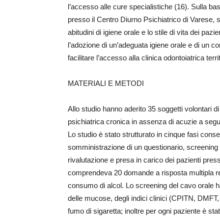
l’accesso alle cure specialistiche (16). Sulla bas
presso il Centro Diurno Psichiatrico di Varese, si
abitudini di igiene orale e lo stile di vita dei pa
l’adozione di un’adeguata igiene orale e di un co
facilitare l’accesso alla clinica odontoiatrica terri
MATERIALI E METODI
Allo studio hanno aderito 35 soggetti volontari d
psichiatrica cronica in assenza di acuzie a segu
Lo studio è stato strutturato in cinque fasi conse
somministrazione di un questionario, screening 
rivalutazione e presa in carico dei pazienti presso 
comprendeva 20 domande a risposta multipla relat
consumo di alcol. Lo screening del cavo orale ha
delle mucose, degli indici clinici (CPITN, DMFT, P
fumo di sigaretta; inoltre per ogni paziente è s