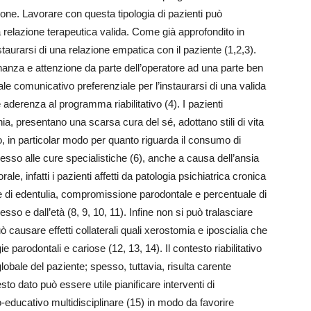
zione. Lavorare con questa tipologia di pazienti può
na relazione terapeutica valida. Come già approfondito in
staurarsi di una relazione empatica con il paziente (1,2,3).
nanza e attenzione da parte dell’operatore ad una parte ben
le comunicativo preferenziale per l’instaurarsi di una valida
derenza al programma riabilitativo (4). I pazienti
renia, presentano una scarsa cura del sé, adottano stili di vita
hio, in particolar modo per quanto riguarda il consumo di
ccesso alle cure specialistiche (6), anche a causa dell’ansia
ale, infatti i pazienti affetti da patologia psichiatrica cronica
di edentulia, compromissione parodontale e percentuale di
so e dall’età (8, 9, 10, 11). Infine non si può tralasciare
ò causare effetti collaterali quali xerostomia e iposcialia che
gie parodontali e cariose (12, 13, 14). Il contesto riabilitativo
obale del paziente; spesso, tuttavia, risulta carente
sto dato può essere utile pianificare interventi di
educativo multidisciplinare (15) in modo da favorire