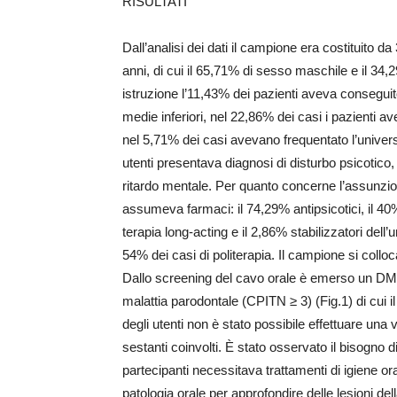
RISULTATI
Dall’analisi dei dati il campione era costituito 
anni, di cui il 65,71% di sesso maschile e il 34,
istruzione l’11,43% dei pazienti aveva conseguit
medie inferiori, nel 22,86% dei casi i pazienti
nel 5,71% dei casi avevano frequentato l’univer
utenti presentava diagnosi di disturbo psicotico, 
ritardo mentale. Per quanto concerne l’assunzion
assumeva farmaci: il 74,29% antipsicotici, il 40% 
terapia long-acting e il 2,86% stabilizzatori dell
54% dei casi di politerapia. Il campione si coll
Dallo screening del cavo orale è emerso un DMFT
malattia parodontale (CPITN ≥ 3) (Fig.1) di cui
degli utenti non è stato possibile effettuare una 
sestanti coinvolti. È stato osservato il bisogno di 
partecipanti necessitava trattamenti di igiene ora
patologia orale per approfondire delle lesioni de