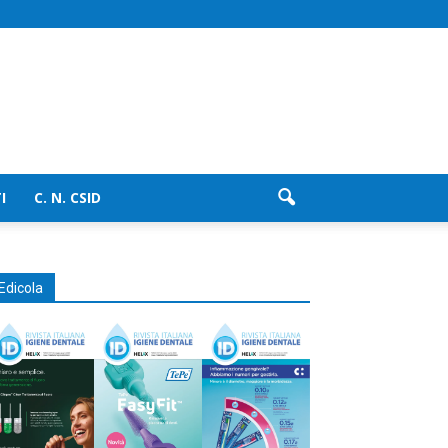
I
C. N. CSID
Edicola