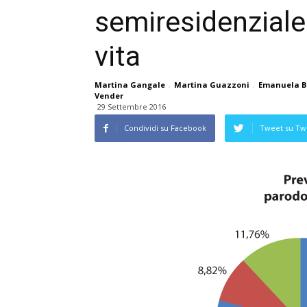
semiresidenziale: 
vita
Martina Gangale
,
Martina Guazzoni
,
Emanuela B
Vender
29 Settembre 2016
Condividi su Facebook
Tweet su Twi