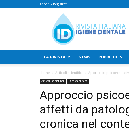
Accedi / Registrati
Rivista
Italiana
Igiene
Dentale
LA RIVISTA
NEWS
RUBRICHE
Home
Articoli scientifici
Approccio psicoeducativo i
Articoli scientifici
Ricerca clinica
Approccio psicoe
affetti da patolo
cronica nel conte