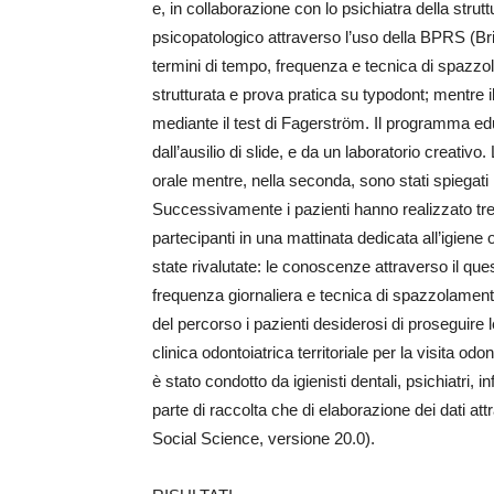
e, in collaborazione con lo psichiatra della strut
psicopatologico attraverso l’uso della BPRS (Brie
termini di tempo, frequenza e tecnica di spazzo
strutturata e prova pratica su typodont; mentre i
mediante il test di Fagerström. Il programma edu
dall’ausilio di slide, e da un laboratorio creativo
orale mentre, nella seconda, sono stati spiegati i
Successivamente i pazienti hanno realizzato tre ca
partecipanti in una mattinata dedicata all’igiene 
state rivalutate: le conoscenze attraverso il quest
frequenza giornaliera e tecnica di spazzolamento) 
del percorso i pazienti desiderosi di proseguir
clinica odontoiatrica territoriale per la visita od
è stato condotto da igienisti dentali, psichiatri,
parte di raccolta che di elaborazione dei dati at
Social Science, versione 20.0).