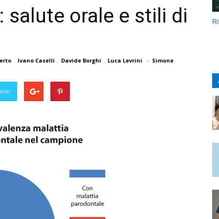
salute orale e stili di
Ri
erto
,
Ivano Caselli
,
Davide Borghi
,
Luca Levrini
e
Simone
tter