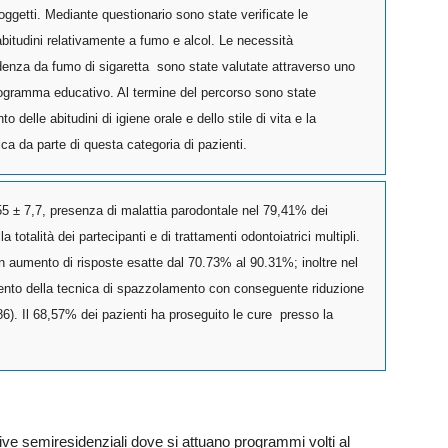
oggetti. Mediante questionario sono state verificate le
 abitudini relativamente a fumo e alcol. Le necessità
pendenza da fumo di sigaretta sono state valutate attraverso uno
rogramma educativo. Al termine del percorso sono state
 delle abitudini di igiene orale e dello stile di vita e la
ica da parte di questa categoria di pazienti.
 ± 7,7, presenza di malattia parodontale nel 79,41% dei
a totalità dei partecipanti e di trattamenti odontoiatrici multipli.
 un aumento di risposte esatte dal 70.73% al 90.31%; inoltre nel
nto della tecnica di spazzolamento con conseguente riduzione
,86). Il 68,57% dei pazienti ha proseguito le cure presso la
tative semiresidenziali dove si attuano programmi volti al