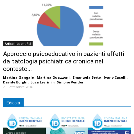
Articoli scientifici
Approccio psicoeducativo in pazienti affetti
da patologia psichiatrica cronica nel
contesto...
Martina Gangale
,
Martina Guazzoni
,
Emanuela Berto
,
Ivano Caselli
,
Davide Borghi
,
Luca Levrini
e
Simone Vender
29 Settembre 2016
Edicola