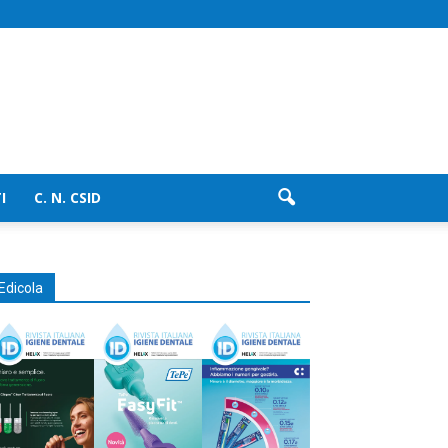
I
C. N. CSID
Edicola