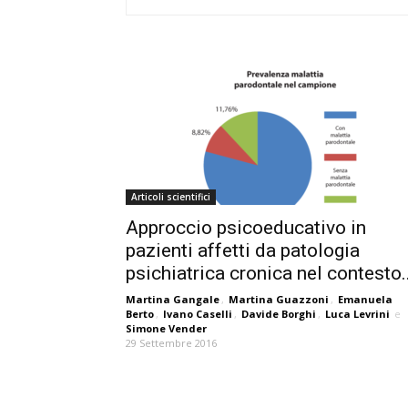
Articoli scientifici
Approccio psicoeducativo in
pazienti affetti da patologia
psichiatrica cronica nel contesto..
Martina Gangale
,
Martina Guazzoni
,
Emanuela
Berto
,
Ivano Caselli
,
Davide Borghi
,
Luca Levrini
e
Simone Vender
29 Settembre 2016