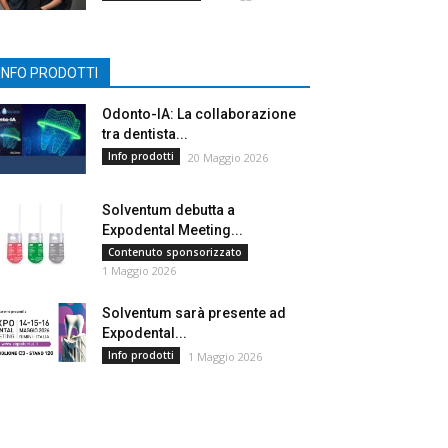
INFO PRODOTTI
Odonto-IA: La collaborazione
tra dentista...
Info prodotti
20 Maggio 2026
Solventum debutta a
Expodental Meeting...
Contenuto sponsorizzato
1 Maggio 2026
Solventum sarà presente ad
Expodental...
Info prodotti
1 Maggio 2026