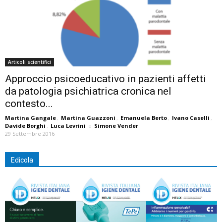
Articoli scientifici
Approccio psicoeducativo in pazienti affetti
da patologia psichiatrica cronica nel
contesto...
Martina Gangale
,
Martina Guazzoni
,
Emanuela Berto
,
Ivano Caselli
,
Davide Borghi
,
Luca Levrini
e
Simone Vender
29 Settembre 2016
Edicola