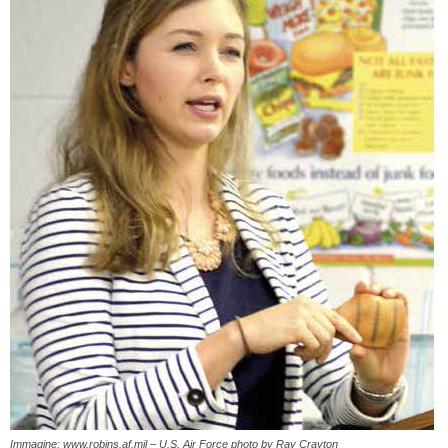
Immagine: www.robins.af.mil – U.S. Air Force photo by Ray Crayton