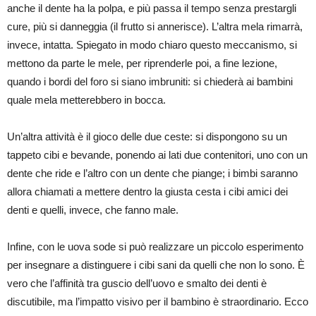
anche il dente ha la polpa, e più passa il tempo senza prestargli
cure, più si danneggia (il frutto si annerisce). L’altra mela rimarrà,
invece, intatta. Spiegato in modo chiaro questo meccanismo, si
mettono da parte le mele, per riprenderle poi, a fine lezione,
quando i bordi del foro si siano imbruniti: si chiederà ai bambini
quale mela metterebbero in bocca.
Un’altra attività è il gioco delle due ceste: si dispongono su un
tappeto cibi e bevande, ponendo ai lati due contenitori, uno con un
dente che ride e l’altro con un dente che piange; i bimbi saranno
allora chiamati a mettere dentro la giusta cesta i cibi amici dei
denti e quelli, invece, che fanno male.
Infine, con le uova sode si può realizzare un piccolo esperimento
per insegnare a distinguere i cibi sani da quelli che non lo sono. È
vero che l’affinità tra guscio dell’uovo e smalto dei denti è
discutibile, ma l’impatto visivo per il bambino è straordinario. Ecco