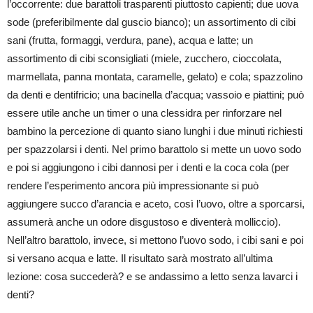
l’occorrente: due barattoli trasparenti piuttosto capienti; due uova
sode (preferibilmente dal guscio bianco); un assortimento di cibi
sani (frutta, formaggi, verdura, pane), acqua e latte; un
assortimento di cibi sconsigliati (miele, zucchero, cioccolata,
marmellata, panna montata, caramelle, gelato) e cola; spazzolino
da denti e dentifricio; una bacinella d’acqua; vassoio e piattini; può
essere utile anche un timer o una clessidra per rinforzare nel
bambino la percezione di quanto siano lunghi i due minuti richiesti
per spazzolarsi i denti. Nel primo barattolo si mette un uovo sodo
e poi si aggiungono i cibi dannosi per i denti e la coca cola (per
rendere l’esperimento ancora più impressionante si può
aggiungere succo d’arancia e aceto, così l’uovo, oltre a sporcarsi,
assumerà anche un odore disgustoso e diventerà molliccio).
Nell’altro barattolo, invece, si mettono l’uovo sodo, i cibi sani e poi
si versano acqua e latte. Il risultato sarà mostrato all’ultima
lezione: cosa succederà? e se andassimo a letto senza lavarci i
denti?