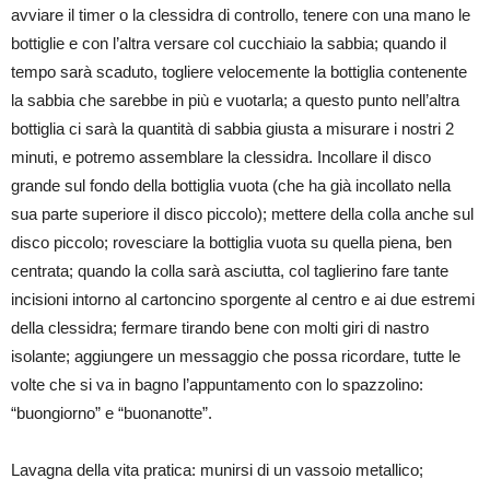
avviare il timer o la clessidra di controllo, tenere con una mano le
bottiglie e con l’altra versare col cucchiaio la sabbia; quando il
tempo sarà scaduto, togliere velocemente la bottiglia contenente
la sabbia che sarebbe in più e vuotarla; a questo punto nell’altra
bottiglia ci sarà la quantità di sabbia giusta a misurare i nostri 2
minuti, e potremo assemblare la clessidra. Incollare il disco
grande sul fondo della bottiglia vuota (che ha già incollato nella
sua parte superiore il disco piccolo); mettere della colla anche sul
disco piccolo; rovesciare la bottiglia vuota su quella piena, ben
centrata; quando la colla sarà asciutta, col taglierino fare tante
incisioni intorno al cartoncino sporgente al centro e ai due estremi
della clessidra; fermare tirando bene con molti giri di nastro
isolante; aggiungere un messaggio che possa ricordare, tutte le
volte che si va in bagno l’appuntamento con lo spazzolino:
“buongiorno” e “buonanotte”.
Lavagna della vita pratica: munirsi di un vassoio metallico;