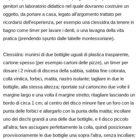
genitori un laboratorio didattico nel quale dovranno costruire un
oggetto, da portare a casa, legato all’argomento trattato per
ricordarsi dell’esperienza, per esempio una clessidra da tenere in
bagno come timer per lavare i denti, o una lavagna della vita
pratica (prendendo spunto dalle tabelle montessoriane).
Clessidra: munirsi di due bottiglie uguali di plastica trasparente,
cartone spesso (per esempio cartoni delle pizze), un timer per
dosare i 2 minuti di discesa della sabbia, sabbia fine colorata,
colla vinilica, forbici, matita, nastro isolante; tagliare in due le
bottiglie, alla stessa altezza; riportate sul cartoncino due volte il
margine largo e una volta il margine stretto; ritagliare lasciando un
bordo di circa 1 cm; al centro del disco minore fare un foro con la
punta delle forbici e allargarlo con la punta della matita; incollare
uno dei dischi grandi a una delle due bottiglie, e il disco piccolo
all’altra; fare asciugare perfettamente la colla, quindi posizionare
provvisoriamente le due bottiglie una sopra l’altra, senza incollare;