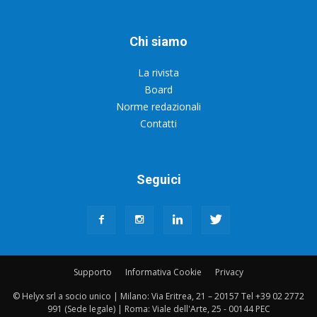
Chi siamo
La rivista
Board
Norme redazionali
Contatti
Seguici
Supporto
Informativa Cookie
Privacy
© Helyx srl a socio unico | Milano: Via Eritrea, 21 – 20157 Tel +39 02 2772
991 (Sede legale) | Roma: Viale dell'Arte, 25 - 00144 PEC