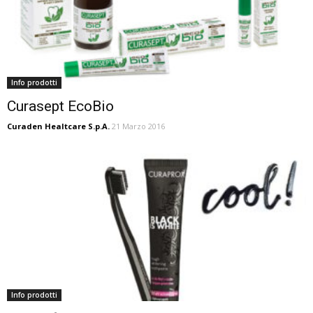
Info prodotti
Curasept EcoBio
Curaden Healtcare S.p.A.
21 Marzo 2016
Info prodotti