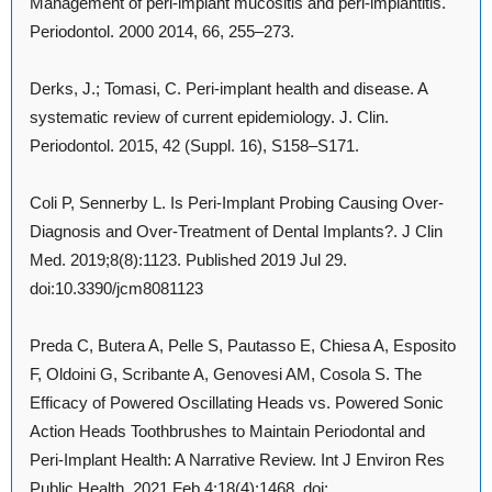
Management of peri-implant mucositis and peri-implantitis.
Periodontol. 2000 2014, 66, 255–273.
Derks, J.; Tomasi, C. Peri-implant health and disease. A
systematic review of current epidemiology. J. Clin.
Periodontol. 2015, 42 (Suppl. 16), S158–S171.
Coli P, Sennerby L. Is Peri-Implant Probing Causing Over-
Diagnosis and Over-Treatment of Dental Implants?. J Clin
Med. 2019;8(8):1123. Published 2019 Jul 29.
doi:10.3390/jcm8081123
Preda C, Butera A, Pelle S, Pautasso E, Chiesa A, Esposito
F, Oldoini G, Scribante A, Genovesi AM, Cosola S. The
Efficacy of Powered Oscillating Heads vs. Powered Sonic
Action Heads Toothbrushes to Maintain Periodontal and
Peri-Implant Health: A Narrative Review. Int J Environ Res
Public Health. 2021 Feb 4;18(4):1468. doi: