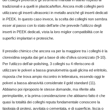
tradizionali e a quelli in plastica/teflon. Ancora molti colleghi però
utilizzano gli inserti ultrasonici in metallo anziché gli inserti dedicati
in PEEK. In questo caso invece, la scelta dei colleghi non sembra
esser al passo con lo stato dell’arte che prevede l’utilizzo degli
inserti in PEEK dedicati, vista la loro miglior compatibilità con le
superfici implantari e protesiche.
Il presidio chimico che ancora va per la maggiore tra i colleghi è la
clorexidina seguita dai gel a base di olio d’oliva ozonizzato (9-10).
Per l’utilizzo dell’air-polishing, 3 colleghi su 4 riferiscono di
utilizzare le polveri a bassa granulometria quali glicina ed eritritolo,
risposta che trova ampio riscontro in letteratura, essendo oggi le
polveri a bassa abrasività considerate il gold standard (11).
Abbiamo poi riproposto le stesse domande, ma riferite alla
perimplantite, e la prima considerazione che abbiamo fatto è che
quasi la totalità dei colleghi reputa fondamentale conoscere la
tipologia di protesi, avvitata o cementata, e di superficie, liscia o