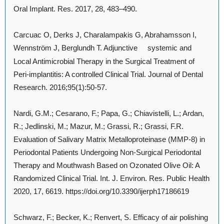
Oral Implant. Res. 2017, 28, 483–490.
Carcuac O, Derks J, Charalampakis G, Abrahamsson I,
Wennström J, Berglundh T. Adjunctive
systemic and
Local Antimicrobial Therapy in the Surgical Treatment of
Peri-implantitis: A controlled Clinical Trial. Journal of Dental
Research. 2016;95(1):50-57.
Nardi, G.M.; Cesarano, F.; Papa, G.; Chiavistelli, L.; Ardan,
R.; Jedlinski, M.; Mazur, M.; Grassi, R.; Grassi, F.R.
Evaluation of Salivary Matrix Metalloproteinase (MMP-8) in
Periodontal Patients Undergoing Non-Surgical Periodontal
Therapy and Mouthwash Based on Ozonated Olive Oil: A
Randomized Clinical Trial. Int. J. Environ. Res. Public Health
2020, 17, 6619. https://doi.org/10.3390/ijerph17186619
Schwarz, F.; Becker, K.; Renvert, S. Efficacy of air polishing