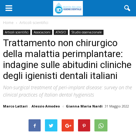
Home
Articoli scientifici
Articoli scientifici
Associazioni
ATASIO
Studio osservazionale
Trattamento non chirurgico
della malattia perimplantare:
indagine sulle abitudini cliniche
degli igienisti dentali italiani
Non-surgical treatment of peri-implant disease: survey on the
clinical practices of Italian dental hygienists
Marco Lattari
,
Alessio Amodeo
e
Gianna Maria Nardi
31 Maggio 2022