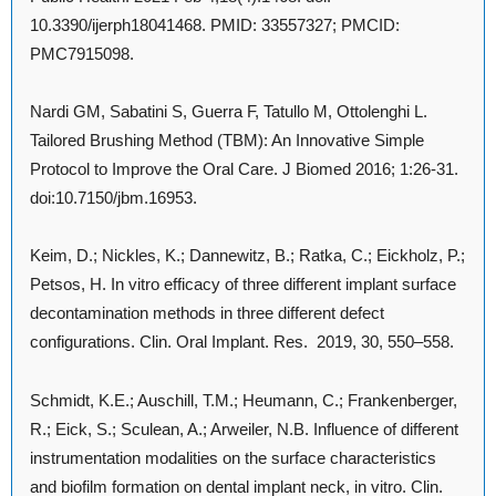
10.3390/ijerph18041468. PMID: 33557327; PMCID:
PMC7915098.
Nardi GM, Sabatini S, Guerra F, Tatullo M, Ottolenghi L.
Tailored Brushing Method (TBM): An Innovative Simple
Protocol to Improve the Oral Care. J Biomed 2016; 1:26-31.
doi:10.7150/jbm.16953.
Keim, D.; Nickles, K.; Dannewitz, B.; Ratka, C.; Eickholz, P.;
Petsos, H. In vitro efficacy of three different implant surface
decontamination methods in three different defect
configurations. Clin. Oral Implant. Res.
2019, 30, 550–558.
Schmidt, K.E.; Auschill, T.M.; Heumann, C.; Frankenberger,
R.; Eick, S.; Sculean, A.; Arweiler, N.B. Influence of different
instrumentation modalities on the surface characteristics
and biofilm formation on dental implant neck, in vitro. Clin.