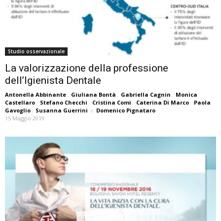
Studio osservazionale
La valorizzazione della professione
dell’Igienista Dentale
Antonella Abbinante
,
Giuliana Bontà
,
Gabriella Cagnin
,
Monica
Castellaro
,
Stefano Checchi
,
Cristina Comi
,
Caterina Di Marco
,
Paola
Gavoglio
,
Susanna Guerrini
e
Domenico Pignataro
15 Maggio 2019